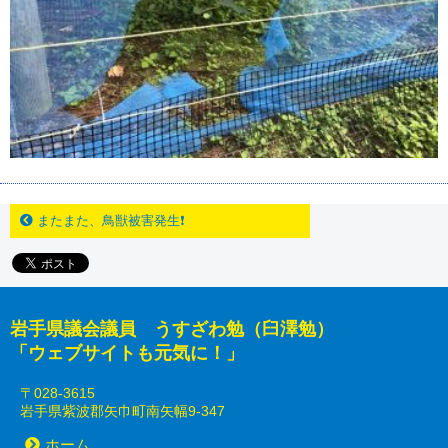
またまた、鳥獣被害発生❗️
岩手県議会議員 うすざわ勉（臼澤勉）
「ウェブサイトも元気に！」
〒028-3615
岩手県紫波郡矢巾町南矢幅9-347
ホーム