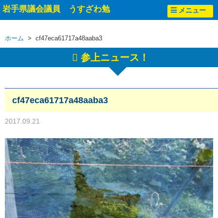
岩手県議会議員 うすざわ勉
メニュー
ホーム
> cf47eca61717a48aaba3
参上ニュース！
cf47eca61717a48aaba3
2017.09.21