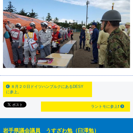
８月２０日ドイツハンブルクにあるDESY
に参上。
ラントモに参上❗
岩手県議会議員 うすざわ勉（臼澤勉）