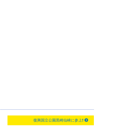
復興国立公園黒崎仙峽に参上❗