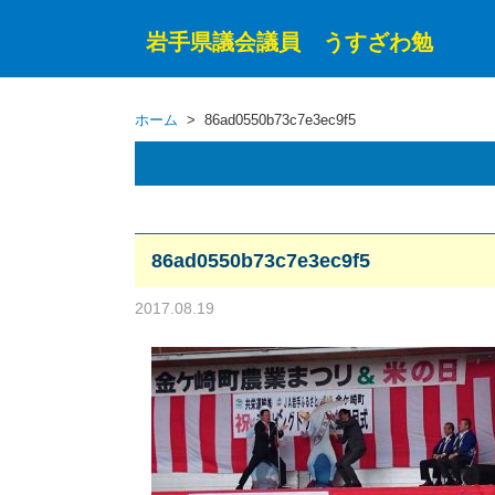
岩手県議会議員 うすざわ勉
ホーム
> 86ad0550b73c7e3ec9f5
86ad0550b73c7e3ec9f5
2017.08.19