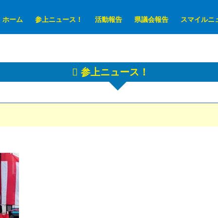
ホーム
参上ニュース！
活動報告
県議会報告
スマイルニ
参上ニュース！