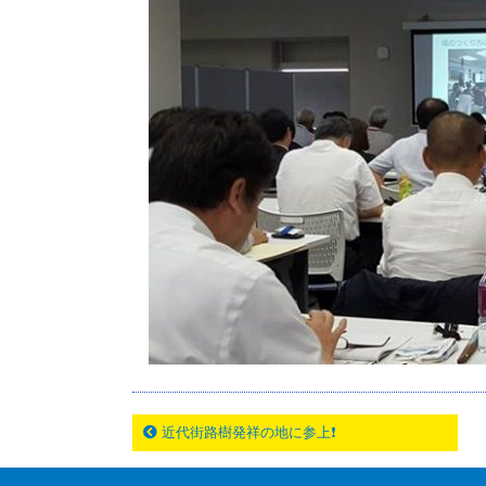
近代街路樹発祥の地に参上❗