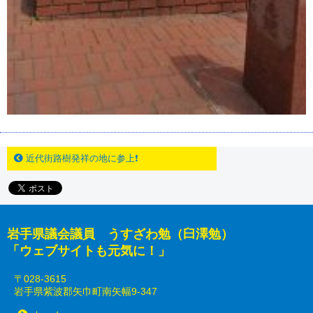
近代街路樹発祥の地に参上❗
岩手県議会議員 うすざわ勉（臼澤勉）
「ウェブサイトも元気に！」
〒028-3615
岩手県紫波郡矢巾町南矢幅9-347