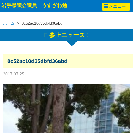
岩手県議会議員 うすざわ勉
メニュー
ホーム
> 8c52ac10d35dbfd36abd
参上ニュース！
8c52ac10d35dbfd36abd
2017.07.25