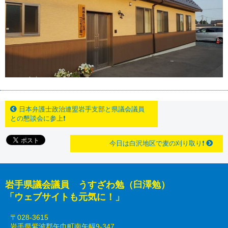
日本弁護士政治連盟岩手支部と県議会議員
との懇談会に参上❗
今日は白沢地区で麦の刈り取り❗
岩手県議会議員 うすざわ勉（臼澤勉）
「ウェブサイトも元気に！」
〒028-3615
岩手県紫波郡矢巾町南矢幅9-347