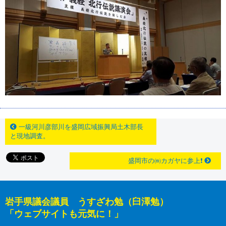
一級河川彦部川を盛岡広域振興局土木部長
と現地調査。
盛岡市の㈱カガヤに参上❗
岩手県議会議員 うすざわ勉（臼澤勉）
「ウェブサイトも元気に！」