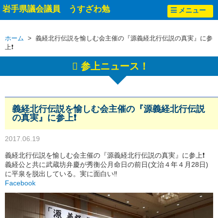
岩手県議会議員 うすざわ勉
メニュー
ホーム
> 義経北行伝説を愉しむ会主催の『源義経北行伝説の真実』に参
上❗
参上ニュース！
義経北行伝説を愉しむ会主催の『源義経北行伝説
の真実』に参上❗
2017.06.19
義経北行伝説を愉しむ会主催の『源義経北行伝説の真実』に参上❗
義経公と共に武蔵坊弁慶が秀衡公月命日の前日(文治４年４月28日)
に平泉を脱出している。実に面白い‼
Facebook