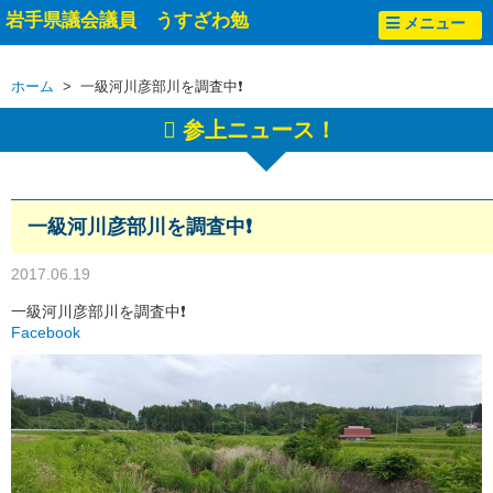
岩手県議会議員 うすざわ勉
メニュー
ホーム
> 一級河川彦部川を調査中❗
参上ニュース！
一級河川彦部川を調査中❗
2017.06.19
一級河川彦部川を調査中❗
Facebook