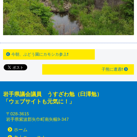
今朝、ぶどう園にカモシカ参上❗
子熊に遭遇❗
岩手県議会議員 うすざわ勉（臼澤勉）
「ウェブサイトも元気に！」
〒028-3615
岩手県紫波郡矢巾町南矢幅9-347
ホーム