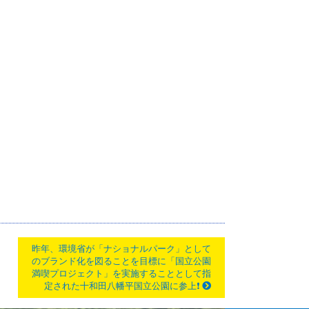
昨年、環境省が「ナショナルパーク」として
のブランド化を図ることを目標に「国立公園
満喫プロジェクト」を実施することとして指
定された十和田八幡平国立公園に参上❗