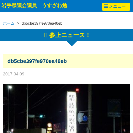
岩手県議会議員 うすざわ勉
メニュー
ホーム
> db5cbe397fe970ea48eb
参上ニュース！
db5cbe397fe970ea48eb
2017.04.09