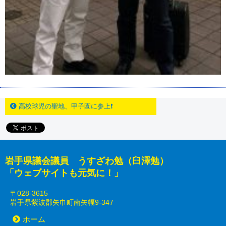
高校球児の聖地、甲子園に参上❗
岩手県議会議員 うすざわ勉（臼澤勉）
「ウェブサイトも元気に！」
〒028-3615
岩手県紫波郡矢巾町南矢幅9-347
ホーム