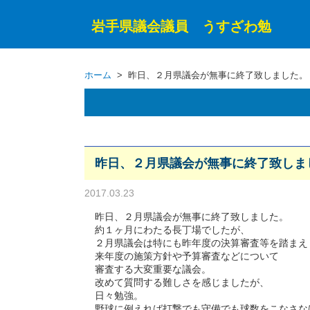
岩手県議会議員 うすざわ勉
ホーム
> 昨日、２月県議会が無事に終了致しました。
昨日、２月県議会が無事に終了致しま
2017.03.23
昨日、２月県議会が無事に終了致しました。
約１ヶ月にわたる長丁場でしたが、
２月県議会は特にも昨年度の決算審査等を踏まえ
来年度の施策方針や予算審査などについて
審査する大変重要な議会。
改めて質問する難しさを感じましたが、
日々勉強。
野球に例えれば打撃でも守備でも球数をこなさな