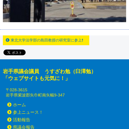
東北大学法学部の島田教授の研究室に参上❗
岩手県議会議員 うすざわ勉（臼澤勉）
「ウェブサイトも元気に！」
〒028-3615
岩手県紫波郡矢巾町南矢幅9-347
ホーム
参上ニュース！
活動報告
県議会報告