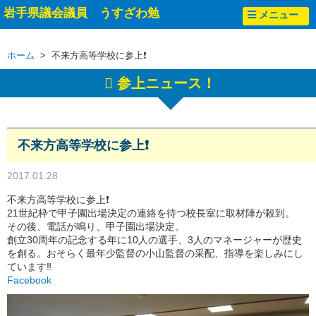
岩手県議会議員 うすざわ勉
メニュー
ホーム
> 不来方高等学校に参上❗
参上ニュース！
不来方高等学校に参上❗
2017.01.28
不来方高等学校に参上❗
21世紀枠で甲子園出場決定の連絡を待つ校長室に取材陣が殺到。
その後、電話が鳴り、甲子園出場決定。
創立30周年の記念する年に10人の選手、3人のマネージャーが歴史
を創る。おそらく最年少監督の小山監督の采配、指導を楽しみにし
ています‼
Facebook