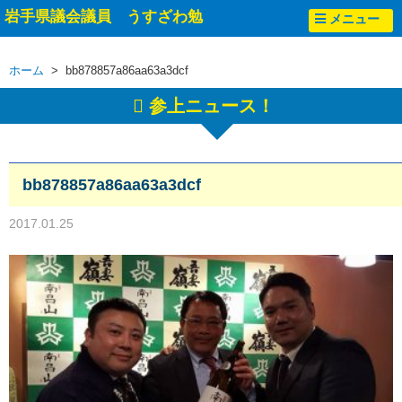
岩手県議会議員 うすざわ勉
メニュー
ホーム
> bb878857a86aa63a3dcf
参上ニュース！
bb878857a86aa63a3dcf
2017.01.25