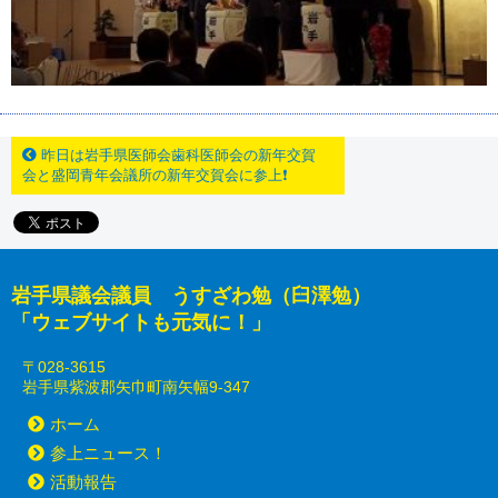
昨日は岩手県医師会歯科医師会の新年交賀
会と盛岡青年会議所の新年交賀会に参上❗
岩手県議会議員 うすざわ勉（臼澤勉）
「ウェブサイトも元気に！」
〒028-3615
岩手県紫波郡矢巾町南矢幅9-347
ホーム
参上ニュース！
活動報告