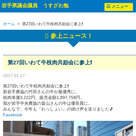
岩手県議会議員 うすざわ勉
メニュー
ホーム
> 第27回いわて牛枝肉共励会に参上❗
参上ニュース！
第27回いわて牛枝肉共励会に参上❗
2017.01.17
第27回いわて牛枝肉共励会に参上❗
新岩手農協の竹田さんの牛が最優秀に。
枝肉単価3,222円、販売金額1,897,758円。
我が岩手中央農協の畠山さんの牛は優良賞に。
みんなで、今年も『わっしょい』の掛け声を送りました🎵
Facebook