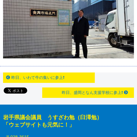
昨日、いわて牛の集いに参上❗
昨日、盛岡となん支援学校に参上❗
岩手県議会議員 うすざわ勉（臼澤勉）
「ウェブサイトも元気に！」
〒028-3615