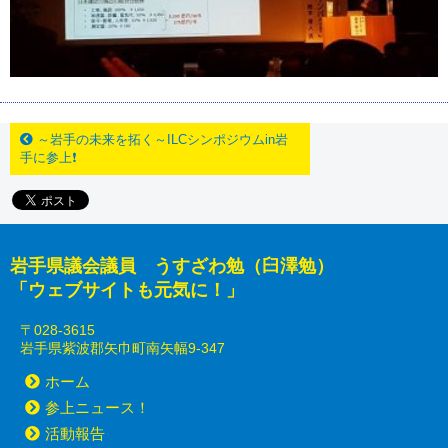
～岩手の未来を拓く～ILCシンポジウムin岩
手に参上❗
岩手県議会議員 うすざわ勉（臼澤勉）
「ウェブサイトも元気に！」
〒028-3615
岩手県紫波郡矢巾町南矢幅9-347
ホーム
参上ニュース！
活動報告