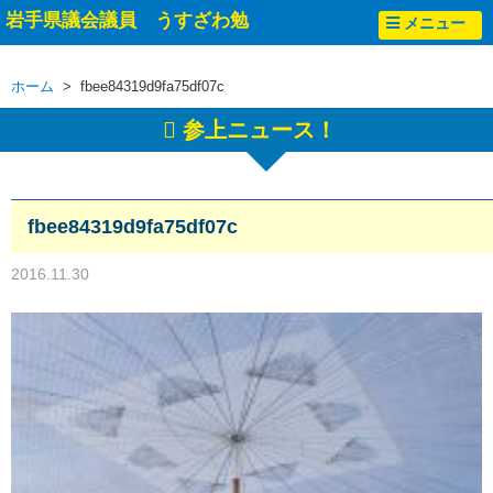
岩手県議会議員 うすざわ勉
メニュー
ホーム
> fbee84319d9fa75df07c
参上ニュース！
fbee84319d9fa75df07c
2016.11.30