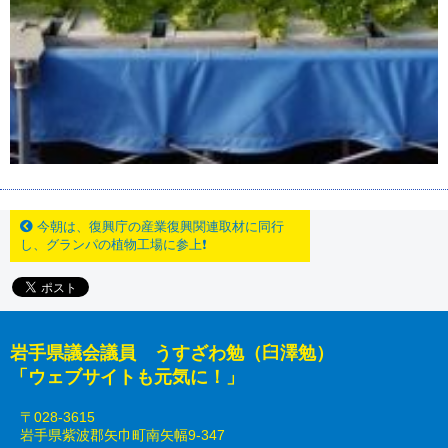
今朝は、復興庁の産業復興関連取材に同行
し、グランパの植物工場に参上❗
岩手県議会議員 うすざわ勉（臼澤勉）
「ウェブサイトも元気に！」
〒028-3615
岩手県紫波郡矢巾町南矢幅9-347