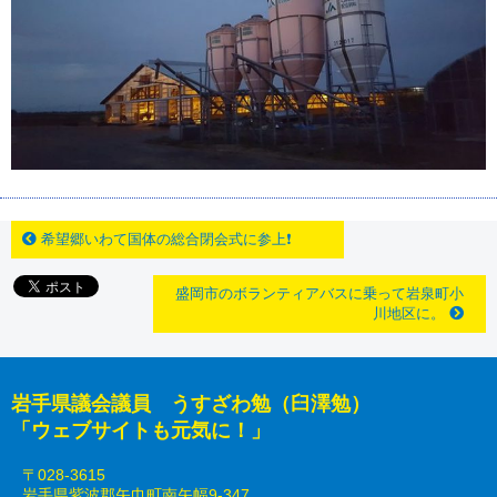
希望郷いわて国体の総合閉会式に参上❗
盛岡市のボランティアバスに乗って岩泉町小
川地区に。
岩手県議会議員 うすざわ勉（臼澤勉）
「ウェブサイトも元気に！」
〒028-3615
岩手県紫波郡矢巾町南矢幅9-347