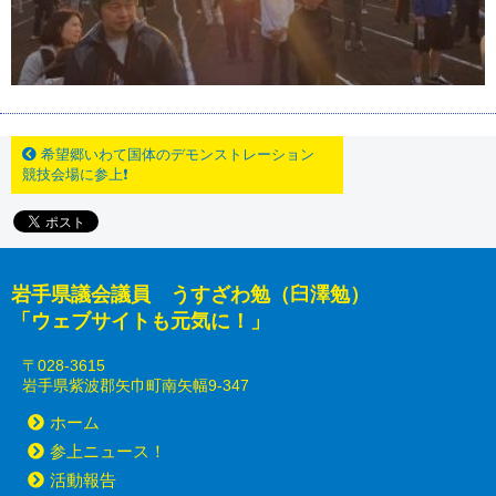
希望郷いわて国体のデモンストレーション
競技会場に参上❗
岩手県議会議員 うすざわ勉（臼澤勉）
「ウェブサイトも元気に！」
〒028-3615
岩手県紫波郡矢巾町南矢幅9-347
ホーム
参上ニュース！
活動報告