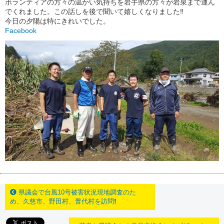
ボランティアの方々の温かい気持ちを岩手県の方々が岩泉まで運ん
でくれました。この話しを後で聞いて嬉しくなりました‼
今日の夕陽は特にきれいでした。
Facebook
県議会で台風10号被害状況現地調査のた
め、久慈市、野田村、普代村を訪問❗