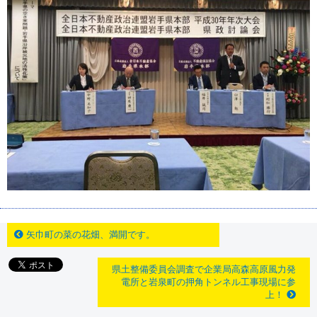
矢巾町の菜の花畑、満開です。
県土整備委員会調査で企業局高森高原風力発
電所と岩泉町の押角トンネル工事現場に参
上！