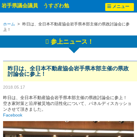
岩手県議会議員 うすざわ勉
メニュー
ホーム
> 昨日は、全日本不動産協会岩手県本部主催の県政討論会に参
上！
参上ニュース！
昨日は、全日本不動産協会岩手県本部主催の県政
討論会に参上！
2018.05.17
昨日は、全日本不動産協会岩手県本部主催の県政討論会に参上！
空き家対策と沿岸被災地の活性化について、パネルディスカッショ
ンさせて頂きました。
Facebook