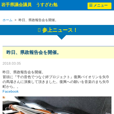
岩手県議会議員 うすざわ勉
メニュー
ホーム
> 昨日、県政報告会を開催。
参上ニュース！
昨日、県政報告会を開催。
2018.03.05
昨日、県政報告会を開催。
冒頭に『千の音色でつなぐ絆プロジェクト』復興バイオリンを矢巾
の馬場さんに演奏して頂きました。復興への願いを音楽のまち矢巾
町から。。
Facebook