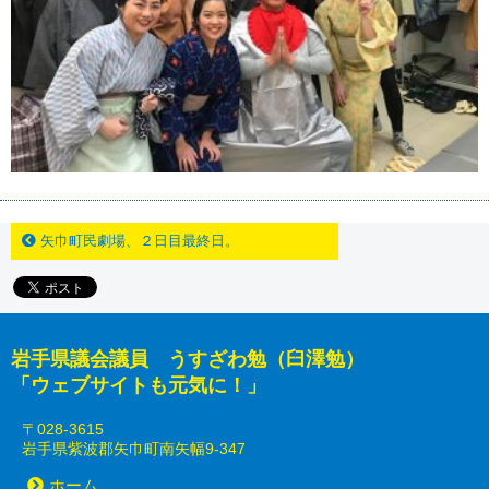
矢巾町民劇場、２日目最終日。
岩手県議会議員 うすざわ勉（臼澤勉）
「ウェブサイトも元気に！」
〒028-3615
岩手県紫波郡矢巾町南矢幅9-347
ホーム