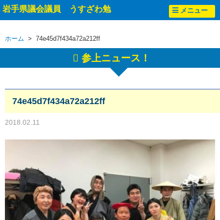
岩手県議会議員 うすざわ勉
メニュー
ホーム
> 74e45d7f434a72a212ff
参上ニュース！
74e45d7f434a72a212ff
2018.02.11