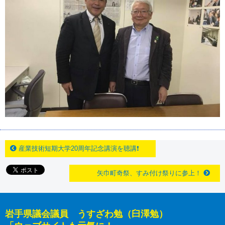
産業技術短期大学20周年記念講演を聴講❗️
矢巾町奇祭、すみ付け祭りに参上！
岩手県議会議員 うすざわ勉（臼澤勉）