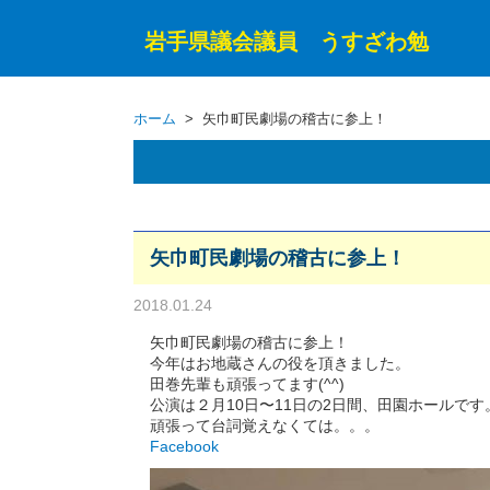
岩手県議会議員 うすざわ勉
ホーム
> 矢巾町民劇場の稽古に参上！
矢巾町民劇場の稽古に参上！
2018.01.24
矢巾町民劇場の稽古に参上！
今年はお地蔵さんの役を頂きました。
田巻先輩も頑張ってます(^^)
公演は２月10日〜11日の2日間、田園ホールです
頑張って台詞覚えなくては。。。
Facebook