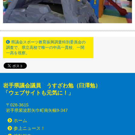
県議会スポーツ教育振興調査特別委員会の
調査で、県立高校で唯一の中高一貫校、一関
一高を視察。
岩手県議会議員 うすざわ勉（臼澤勉）
「ウェブサイトも元気に！」
〒028-3615
岩手県紫波郡矢巾町南矢幅9-347
ホーム
参上ニュース！