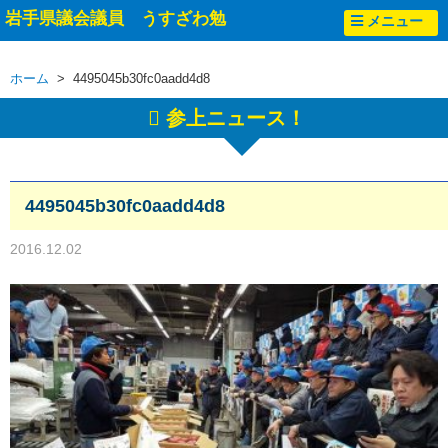
岩手県議会議員 うすざわ勉
メニュー
ホーム
> 4495045b30fc0aadd4d8
参上ニュース！
4495045b30fc0aadd4d8
2016.12.02